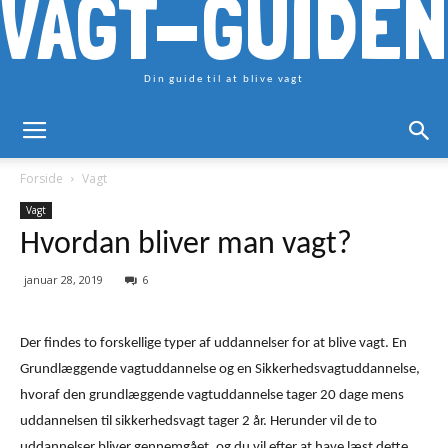
VAGT-GUIDEN
Din guide til at blive vagt
Forside
Vagt
Vagt
Hvordan bliver man vagt?
januar 28, 2019
6
Der findes to forskellige typer af uddannelser for at blive vagt. En
Grundlæggende vagtuddannelse og en Sikkerhedsvagtuddannelse,
hvoraf den grundlæggende vagtuddannelse tager 20 dage mens
uddannelsen til sikkerhedsvagt tager 2 år. Herunder vil de to
uddannelser bliver gennemgået, og du vil efter at have læst dette