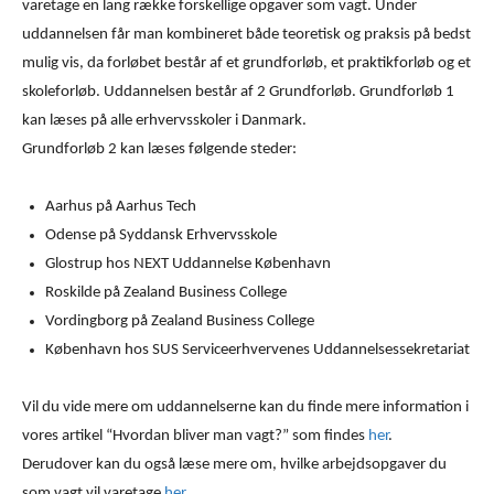
varetage en lang række forskellige opgaver som vagt. Under
uddannelsen får man kombineret både teoretisk og praksis på bedst
mulig vis, da forløbet består af et grundforløb, et praktikforløb og et
skoleforløb. Uddannelsen består af 2 Grundforløb. Grundforløb 1
kan læses på alle erhvervsskoler i Danmark.
Grundforløb 2 kan læses følgende steder:
Aarhus på Aarhus Tech
Odense på Syddansk Erhvervsskole
Glostrup hos NEXT Uddannelse København
Roskilde på Zealand Business College
Vordingborg på Zealand Business College
København hos SUS Serviceerhvervenes Uddannelsessekretariat
Vil du vide mere om uddannelserne kan du finde mere information i
vores artikel “Hvordan bliver man vagt?” som findes
her
.
Derudover kan du også læse mere om, hvilke arbejdsopgaver du
som vagt vil varetage
her
.