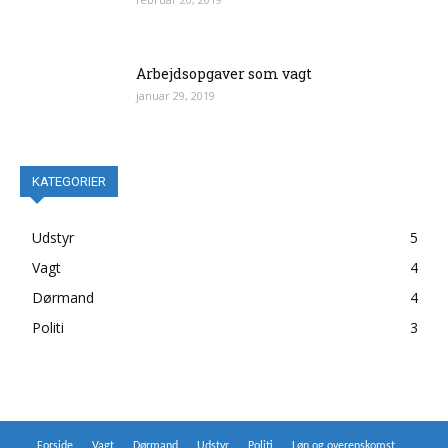
Arbejdsopgaver som vagt
januar 29, 2019
KATEGORIER
Udstyr
5
Vagt
4
Dørmand
4
Politi
3
Forside
Vagt
Dørmand
Udstyr
Politi
Løn og overenskomst