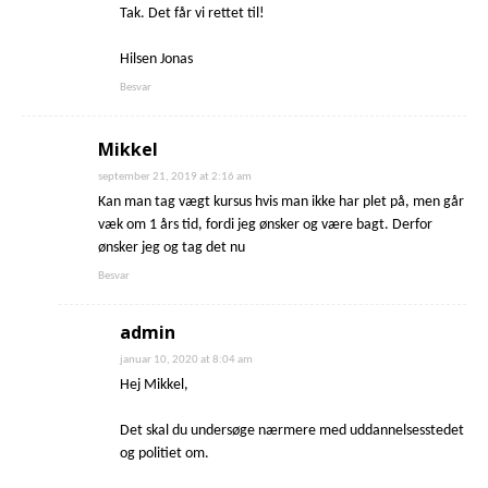
Tak. Det får vi rettet til!
Hilsen Jonas
Besvar
Mikkel
september 21, 2019 at 2:16 am
Kan man tag vægt kursus hvis man ikke har plet på, men går
væk om 1 års tid, fordi jeg ønsker og være bagt. Derfor
ønsker jeg og tag det nu
Besvar
admin
januar 10, 2020 at 8:04 am
Hej Mikkel,
Det skal du undersøge nærmere med uddannelsesstedet
og politiet om.