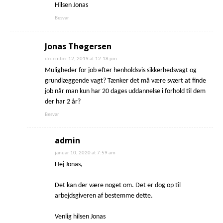
Hilsen Jonas
Besvar
Jonas Thøgersen
december 12, 2019 at 12:18 pm
Muligheder for job efter henholdsvis sikkerhedsvagt og
grundlæggende vagt? Tænker det må være svært at finde
job når man kun har 20 dages uddannelse i forhold til dem
der har 2 år?
Besvar
admin
januar 10, 2020 at 7:59 am
Hej Jonas,
Det kan der være noget om. Det er dog op til
arbejdsgiveren af bestemme dette.
Venlig hilsen Jonas