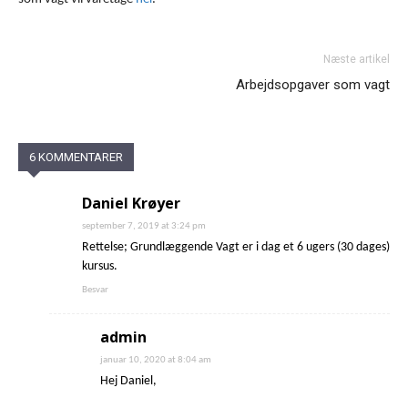
Næste artikel
Arbejdsopgaver som vagt
6 KOMMENTARER
Daniel Krøyer
september 7, 2019 at 3:24 pm
Rettelse; Grundlæggende Vagt er i dag et 6 ugers (30 dages)
kursus.
Besvar
admin
januar 10, 2020 at 8:04 am
Hej Daniel,