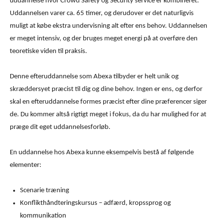
uddannelse hvor Crowd Safety og Security service er kombineret.
Uddannelsen varer ca. 65 timer, og derudover er det naturligvis
muligt at købe ekstra undervisning alt efter ens behov. Uddannelsen
er meget intensiv, og der bruges meget energi på at overføre den
teoretiske viden til praksis.
Denne efteruddannelse som Abexa tilbyder er helt unik og
skræddersyet præcist til dig og dine behov. Ingen er ens, og derfor
skal en efteruddannelse formes præcist efter dine præferencer siger
de. Du kommer altså rigtigt meget i fokus, da du har mulighed for at
præge dit eget uddannelsesforløb.
En uddannelse hos Abexa kunne eksempelvis bestå af følgende
elementer:
Scenarie træning
Konflikthåndteringskursus – adfærd, kropssprog og
kommunikation